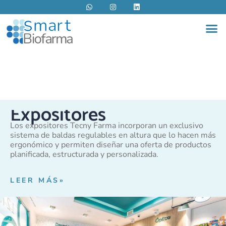
W
I
L
Ir
h
n
i
al
a
s
n
M
t
t
k
contenido
s
a
e
a
g
d
p
r
i
p
a
n
m
Expositores
Los expositores Tecny Farma incorporan un exclusivo
sistema de baldas regulables en altura que lo hacen más
ergonómico y permiten diseñar una oferta de productos
planificada, estructurada y personalizada.
LEER MÁS»