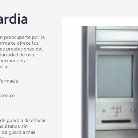
ardia
n preocuparte por la
Previous
Next
arma te ofrece los
slide
slide
es prestaciones del
acilidad de uso,
a herramienta
cia.
farmacia
trónico
 de guardia diseñadas
súltanos sin
 de guardia más