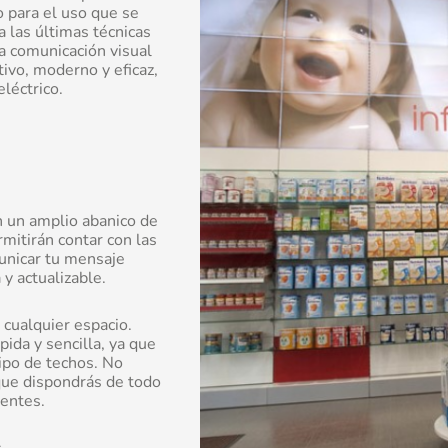
Previous
Next
o para el uso que se
slide
slide
a las últimas técnicas
a comunicación visual
tivo, moderno y eficaz,
léctrico.
n un amplio abanico de
mitirán contar con las
unicar tu mensaje
y actualizable.
cualquier espacio.
ida y sencilla, ya que
po de techos. No
que dispondrás de todo
ientes.
s