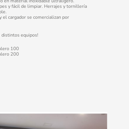
o en material inoxidable ultraligero.
es y fácil de limpiar. Herrajes y tornillería
ble.
y el cargador se comercializan por
 distintos equipos!
ulero 100
ulero 200