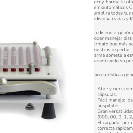
Tecny-Farma te ofr
semiautomáticos Ca
cumplirá todas tus
individualizadas y 
Su diseño ergonómi
poder manejar dist
formato que más se
nuestros expertos.
Farma somete a estr
garantizando su pe
Características gen
Abre y cierra s
cápsulas.
Fácil manejo: ide
hospitales.
Gran versatilida
(000, 00, 0, 1, 2
El cargador perm
correcta rápidam