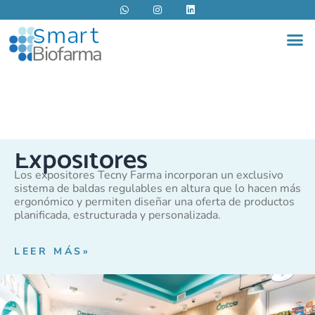
W
I
L
Ir
h
n
i
al
a
s
n
M
t
t
k
contenido
s
a
e
a
g
d
p
r
i
p
a
n
m
Expositores
Los expositores Tecny Farma incorporan un exclusivo
sistema de baldas regulables en altura que lo hacen más
ergonómico y permiten diseñar una oferta de productos
planificada, estructurada y personalizada.
LEER MÁS»